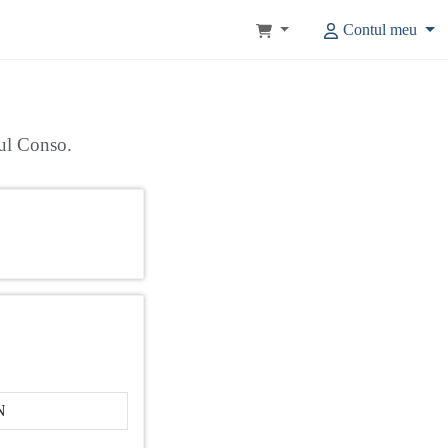
Contul meu
rul Conso.